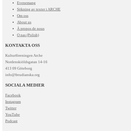
Evenemang
Sökning av texter i ARCHE
Om oss
About us
À propos de nous
O nas (Polish)
KONTAKTA OSS
Kulturföreningen Arche
Nordenskiöldsgatan 14-16
413 09 Göteborg
info@freudianska.org
SOCIALA MEDIER
Facebook
Instagram
Twitter
YouTube
Podcast