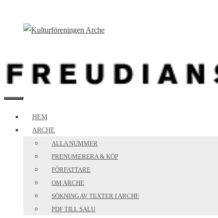
Hoppa
till
innehåll
MENY
HEM
ARCHE
ALLA NUMMER
PRENUMERERA & KÖP
FÖRFATTARE
OM ARCHE
SÖKNING AV TEXTER I ARCHE
PDF TILL SALU