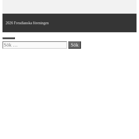
2026 Freudianska föreningen
Stäng
Sök
efter: