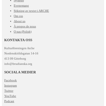
Nyheter
Evenemang
Sökning av texter i ARCHE
Om oss
About us
À propos de nous
O nas (Polish)
KONTAKTA OSS
Kulturföreningen Arche
Nordenskiöldsgatan 14-16
413 09 Göteborg
info@freudianska.org
SOCIALA MEDIER
Facebook
Instagram
Twitter
YouTube
Podcast