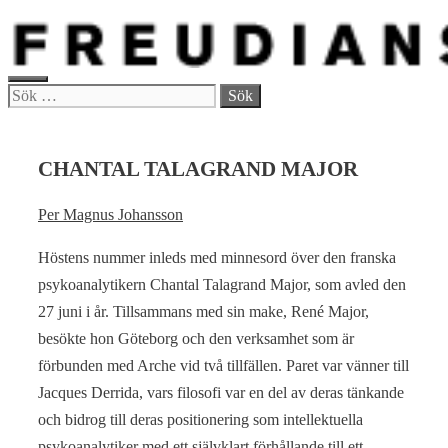
Hoppa
till
innehåll
MENY
Sök
efter:
CHANTAL TALAGRAND MAJOR
Per Magnus Johansson
Höstens nummer inleds med minnesord över den franska
psykoanalytikern Chantal Talagrand Major, som avled den
27 juni i år. Tillsammans med sin make, René Major,
besökte hon Göteborg och den verksamhet som är
förbunden med Arche vid två tillfällen. Paret var vänner till
Jacques Derrida, vars filosofi var en del av deras tänkande
och bidrog till deras positionering som intellektuella
psykoanalytiker med ett självklart förhållande till ett