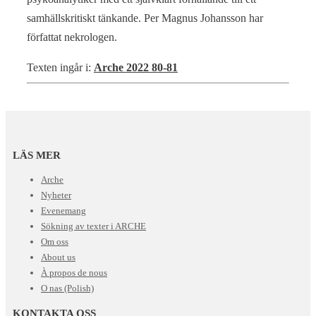
samhällskritiskt tänkande. Per Magnus Johansson har
författat nekrologen.
Texten ingår i:
Arche 2022 80-81
LÄS MER
Arche
Nyheter
Evenemang
Sökning av texter i ARCHE
Om oss
About us
À propos de nous
O nas (Polish)
KONTAKTA OSS