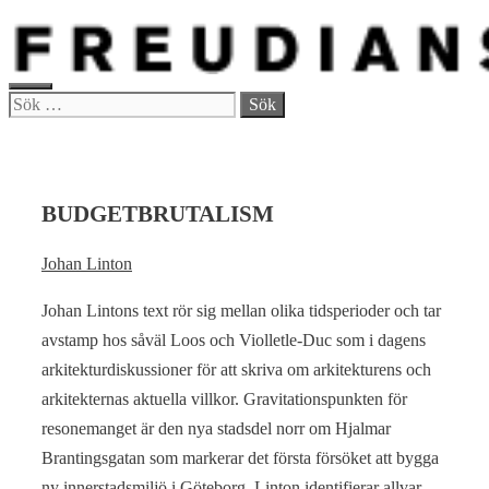
Hoppa
till
innehåll
MENY
Sök
efter:
BUDGETBRUTALISM
Johan Linton
Johan Lintons text rör sig mellan olika tidsperioder och tar
avstamp hos såväl Loos och Violletle-Duc som i dagens
arkitekturdiskussioner för att skriva om arkitekturens och
arkitekternas aktuella villkor. Gravitationspunkten för
resonemanget är den nya stadsdel norr om Hjalmar
Brantingsgatan som markerar det första försöket att bygga
ny innerstadsmiljö i Göteborg. Linton identifierar allvar