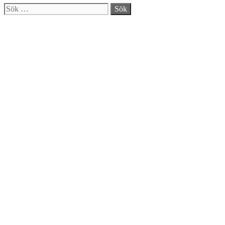
Stäng
Sök
efter: