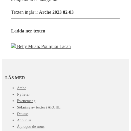
Texten ingår i:
Arche 2023 82-83
Ladda ner texten
Betty Milan: Pourquoi Lacan
LÄS MER
Arche
Nyheter
Evenemang
Sökning av texter i ARCHE
Om oss
About us
À propos de nous