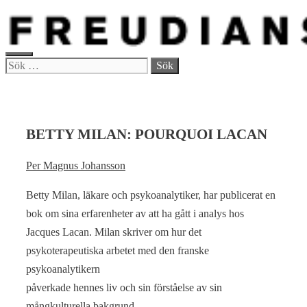
Hoppa
till
innehåll
MENY
Sök
efter:
BETTY MILAN: POURQUOI LACAN
Per Magnus Johansson
Betty Milan, läkare och psykoanalytiker, har publicerat en
bok om sina erfarenheter av att ha gått i analys hos
Jacques Lacan. Milan skriver om hur det
psykoterapeutiska arbetet med den franske
psykoanalytikern
påverkade hennes liv och sin förståelse av sin
mångkulturella bakgrund.