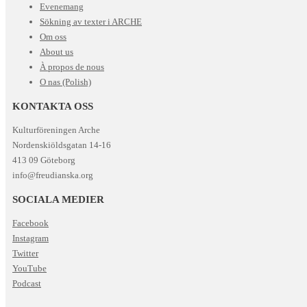
Evenemang
Sökning av texter i ARCHE
Om oss
About us
À propos de nous
O nas (Polish)
KONTAKTA OSS
Kulturföreningen Arche
Nordenskiöldsgatan 14-16
413 09 Göteborg
info@freudianska.org
SOCIALA MEDIER
Facebook
Instagram
Twitter
YouTube
Podcast