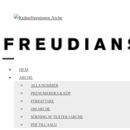
Hoppa
till
innehåll
MENY
HEM
ARCHE
ALLA NUMMER
PRENUMERERA & KÖP
FÖRFATTARE
OM ARCHE
SÖKNING AV TEXTER I ARCHE
PDF TILL SALU