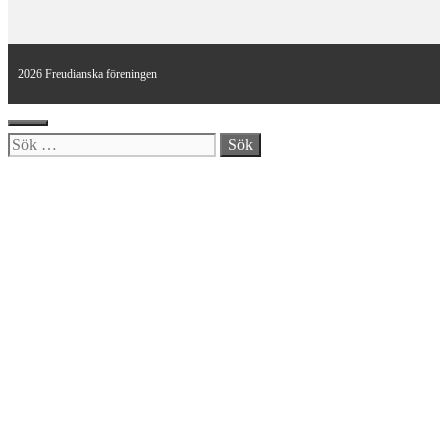
2026 Freudianska föreningen
Stäng
Sök
efter: