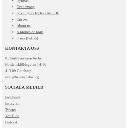
Nyheter
Evenemang
Sökning av texter i ARCHE
Om oss
About us
À propos de nous
O nas (Polish)
KONTAKTA OSS
Kulturföreningen Arche
Nordenskiöldsgatan 14-16
413 09 Göteborg
info@freudianska.org
SOCIALA MEDIER
Facebook
Instagram
Twitter
YouTube
Podcast