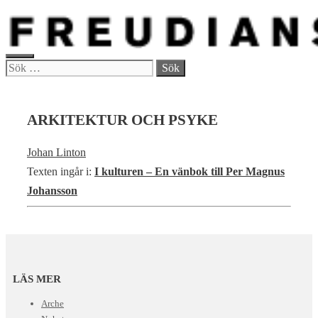
Hoppa
till
innehåll
MENY
Sök
efter:
ARKITEKTUR OCH PSYKE
Johan Linton
Texten ingår i:
I kulturen – En vänbok till Per Magnus
Johansson
LÄS MER
Arche