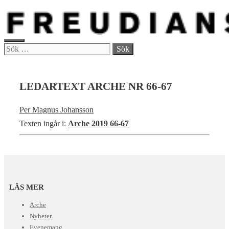
Hoppa
till
innehåll
MENY
Sök
efter:
LEDARTEXT ARCHE NR 66-67
Per Magnus Johansson
Texten ingår i:
Arche 2019 66-67
LÄS MER
Arche
Nyheter
Evenemang