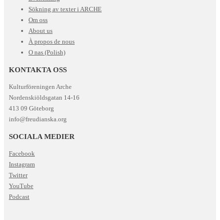
Sökning av texter i ARCHE
Om oss
About us
À propos de nous
O nas (Polish)
KONTAKTA OSS
Kulturföreningen Arche
Nordenskiöldsgatan 14-16
413 09 Göteborg
info@freudianska.org
SOCIALA MEDIER
Facebook
Instagram
Twitter
YouTube
Podcast