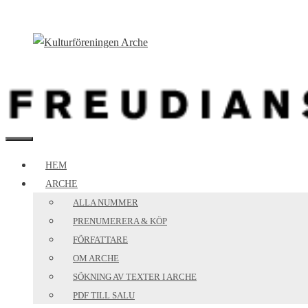
Hoppa
till
innehåll
MENY
HEM
ARCHE
ALLA NUMMER
PRENUMERERA & KÖP
FÖRFATTARE
OM ARCHE
SÖKNING AV TEXTER I ARCHE
PDF TILL SALU