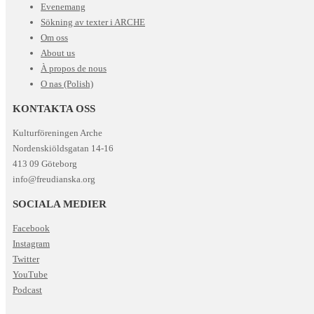
Evenemang
Sökning av texter i ARCHE
Om oss
About us
À propos de nous
O nas (Polish)
KONTAKTA OSS
Kulturföreningen Arche
Nordenskiöldsgatan 14-16
413 09 Göteborg
info@freudianska.org
SOCIALA MEDIER
Facebook
Instagram
Twitter
YouTube
Podcast