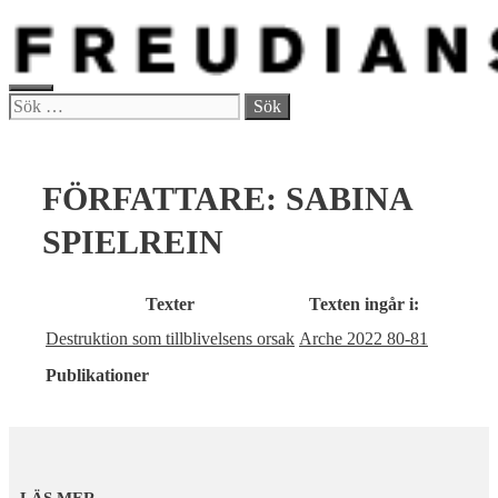
Hoppa
till
innehåll
MENY
Sök
efter:
FÖRFATTARE:
SABINA
SPIELREIN
Texter
Texten ingår i:
Destruktion som tillblivelsens orsak
Arche 2022 80-81
Publikationer
LÄS MER