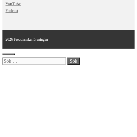
YouTube
Podcast
2026 Freudianska föreningen
Stäng
Sök
efter: