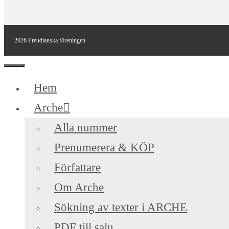
2026 Freudianska föreningen
Stäng
Hem
Arche
Alla nummer
Prenumerera & KÖP
Författare
Om Arche
Sökning av texter i ARCHE
PDF till salu