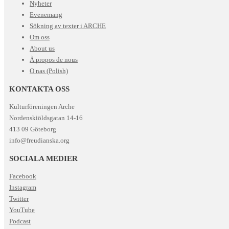
Nyheter
Evenemang
Sökning av texter i ARCHE
Om oss
About us
À propos de nous
O nas (Polish)
KONTAKTA OSS
Kulturföreningen Arche
Nordenskiöldsgatan 14-16
413 09 Göteborg
info@freudianska.org
SOCIALA MEDIER
Facebook
Instagram
Twitter
YouTube
Podcast