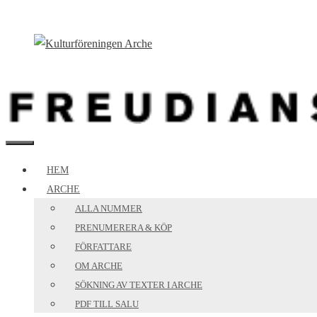
Hoppa
till
innehåll
MENY
HEM
ARCHE
ALLA NUMMER
PRENUMERERA & KÖP
FÖRFATTARE
OM ARCHE
SÖKNING AV TEXTER I ARCHE
PDF TILL SALU