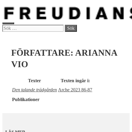
Hoppa
till
innehåll
MENY
Sök
efter:
FÖRFATTARE:
ARIANNA
VIO
Texter
Texten ingår i:
Den talande trädgården
Arche 2023 86-87
Publikationer
LÄS MER