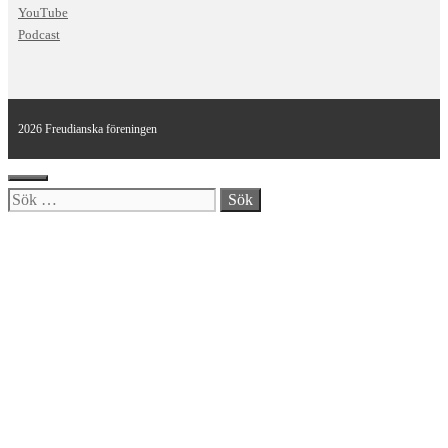
YouTube
Podcast
2026 Freudianska föreningen
Stäng
Sök
efter: