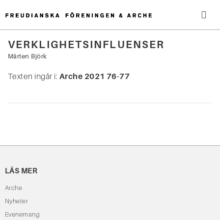
Hoppa
till
innehåll
Me
VERKLIGHETSINFLUENSER
Sök
Mårten Björk
efter:
Texten ingår i:
Arche 2021 76-77
LÄS MER
Arche
Nyheter
Evenemang