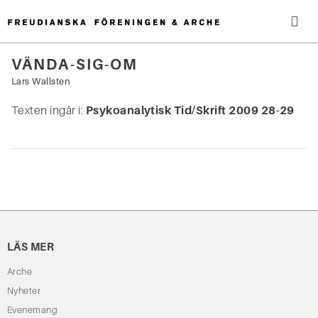
Hoppa
till
innehåll
Me
VÄNDA-SIG-OM
Sök
Lars Wallsten
efter:
Texten ingår i:
Psykoanalytisk Tid/Skrift 2009 28-29
LÄS MER
Arche
Nyheter
Evenemang