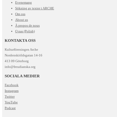
Evenemang
Sökning av texter i ARCHE
Om oss
About us
À propos de nous
O nas (Polish)
KONTAKTA OSS
Kulturföreningen Arche
Nordenskiöldsgatan 14-16
413 09 Göteborg
info@freudianska.org
SOCIALA MEDIER
Facebook
Instagram
Twitter
YouTube
Podcast