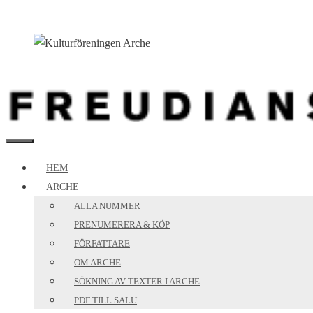
Hoppa
till
innehåll
MENY
HEM
ARCHE
ALLA NUMMER
PRENUMERERA & KÖP
FÖRFATTARE
OM ARCHE
SÖKNING AV TEXTER I ARCHE
PDF TILL SALU