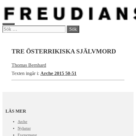
Hoppa
till
innehåll
MENY
Sök
efter:
TRE ÖSTERRIKISKA SJÄLVMORD
Thomas Bernhard
Texten ingår i:
Arche 2015 50-51
LÄS MER
Arche
Nyheter
Evenemang