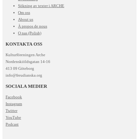
Sökning av texter i ARCHE
Om oss
About us
À propos de nous
O nas (Polish)
KONTAKTA OSS
Kulturföreningen Arche
Nordenskiöldsgatan 14-16
413 09 Göteborg
info@freudianska.org
SOCIALA MEDIER
Facebook
Instagram
Twitter
YouTube
Podcast