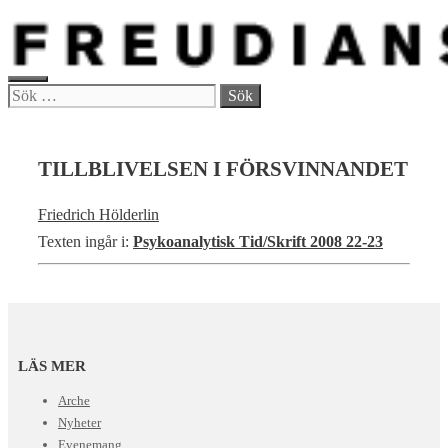
Hoppa
till
innehåll
MENY
Sök
efter:
TILLBLIVELSEN I FÖRSVINNANDET
Friedrich Hölderlin
Texten ingår i:
Psykoanalytisk Tid/Skrift 2008 22-23
LÄS MER
Arche
Nyheter
Evenemang