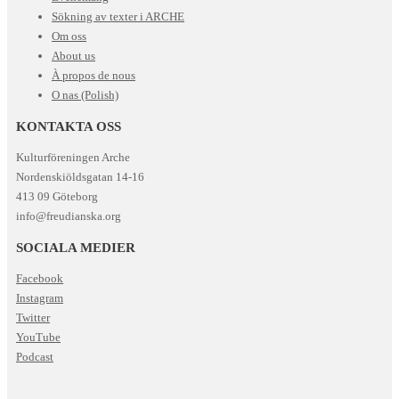
Sökning av texter i ARCHE
Om oss
About us
À propos de nous
O nas (Polish)
KONTAKTA OSS
Kulturföreningen Arche
Nordenskiöldsgatan 14-16
413 09 Göteborg
info@freudianska.org
SOCIALA MEDIER
Facebook
Instagram
Twitter
YouTube
Podcast