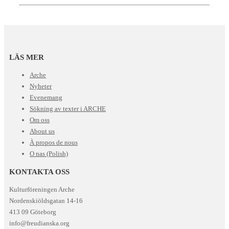
LÄS MER
Arche
Nyheter
Evenemang
Sökning av texter i ARCHE
Om oss
About us
À propos de nous
O nas (Polish)
KONTAKTA OSS
Kulturföreningen Arche
Nordenskiöldsgatan 14-16
413 09 Göteborg
info@freudianska.org