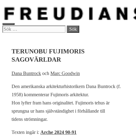
Hoppa
till
innehåll
MENY
Sök
efter:
TERUNOBU FUJIMORIS
SAGOVÄRLDAR
Dana Buntrock
och
Marc Goodwin
Den amerikanska arkitekturhistorikern Dana Buntrock (f.
1958) kommenterar Fujimoris arkitektur.
Hon lyfter fram hans originalitet. Fujimoris tehus är
sprungna ur hans självständighet i förhållande till
tidens strömningar.
Texten ingår i:
Arche 2024 90-91