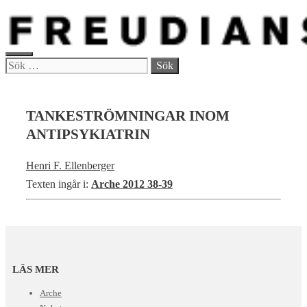
Hoppa
till
innehåll
MENY
Sök
efter:
TANKESTRÖMNINGAR INOM
ANTIPSYKIATRIN
Henri F. Ellenberger
Texten ingår i:
Arche 2012 38-39
LÄS MER
Arche