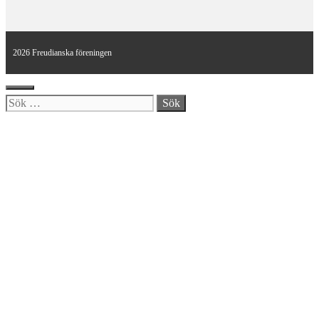
2026 Freudianska föreningen
Stäng
Sök
efter: