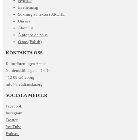
Nyheter
Evenemang
Sökning av texter i ARCHE
Om oss
About us
À propos de nous
O nas (Polish)
KONTAKTA OSS
Kulturföreningen Arche
Nordenskiöldsgatan 14-16
413 09 Göteborg
info@freudianska.org
SOCIALA MEDIER
Facebook
Instagram
Twitter
YouTube
Podcast