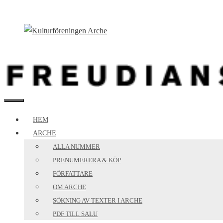
Hoppa
till
innehåll
MENY
HEM
ARCHE
ALLA NUMMER
PRENUMERERA & KÖP
FÖRFATTARE
OM ARCHE
SÖKNING AV TEXTER I ARCHE
PDF TILL SALU