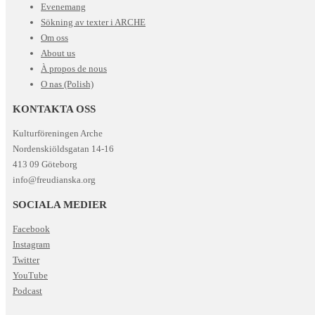
Evenemang
Sökning av texter i ARCHE
Om oss
About us
À propos de nous
O nas (Polish)
KONTAKTA OSS
Kulturföreningen Arche
Nordenskiöldsgatan 14-16
413 09 Göteborg
info@freudianska.org
SOCIALA MEDIER
Facebook
Instagram
Twitter
YouTube
Podcast