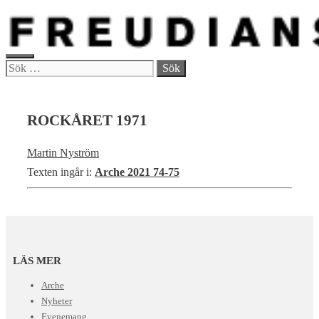
Hoppa
till
innehåll
MENY
Sök
efter:
ROCKÅRET 1971
Martin Nyström
Texten ingår i:
Arche 2021 74-75
LÄS MER
Arche
Nyheter
Evenemang