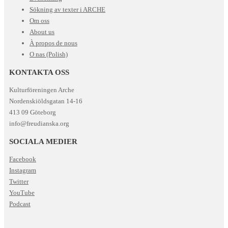
Sökning av texter i ARCHE
Om oss
About us
À propos de nous
O nas (Polish)
KONTAKTA OSS
Kulturföreningen Arche
Nordenskiöldsgatan 14-16
413 09 Göteborg
info@freudianska.org
SOCIALA MEDIER
Facebook
Instagram
Twitter
YouTube
Podcast