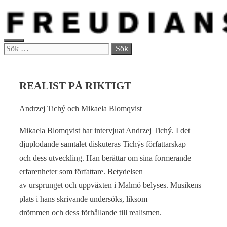
Hoppa
till
innehåll
MENY
Sök
efter:
REALIST PÅ RIKTIGT
Andrzej Tichý
och
Mikaela Blomqvist
Mikaela Blomqvist har intervjuat Andrzej Tichý. I det
djuplodande samtalet diskuteras Tichýs författarskap
och dess utveckling. Han berättar om sina formerande
erfarenheter som författare. Betydelsen
av ursprunget och uppväxten i Malmö belyses. Musikens
plats i hans skrivande undersöks, liksom
drömmen och dess förhållande till realismen.