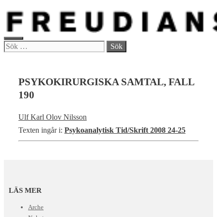
Hoppa
till
innehåll
MENY
Sök
efter:
PSYKOKIRURGISKA SAMTAL, FALL
190
Ulf Karl Olov Nilsson
Texten ingår i:
Psykoanalytisk Tid/Skrift 2008 24-25
LÄS MER
Arche