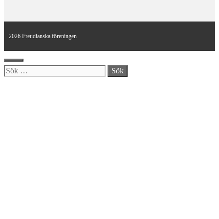
2026 Freudianska föreningen
Stäng
Sök
efter: