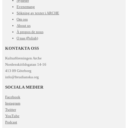
Nyheter
Evenemang
Sökning av texter i ARCHE
Om oss
About us
À propos de nous
O nas (Polish)
KONTAKTA OSS
Kulturföreningen Arche
Nordenskiöldsgatan 14-16
413 09 Göteborg
info@freudianska.org
SOCIALA MEDIER
Facebook
Instagram
Twitter
YouTube
Podcast