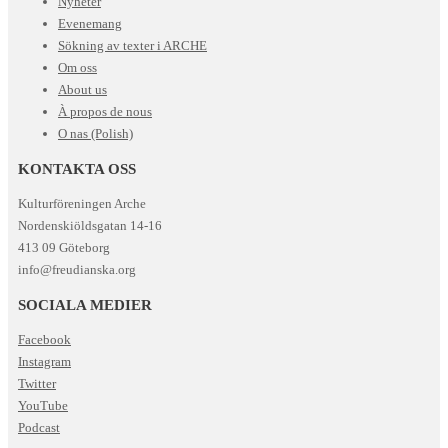
Nyheter
Evenemang
Sökning av texter i ARCHE
Om oss
About us
À propos de nous
O nas (Polish)
KONTAKTA OSS
Kulturföreningen Arche
Nordenskiöldsgatan 14-16
413 09 Göteborg
info@freudianska.org
SOCIALA MEDIER
Facebook
Instagram
Twitter
YouTube
Podcast