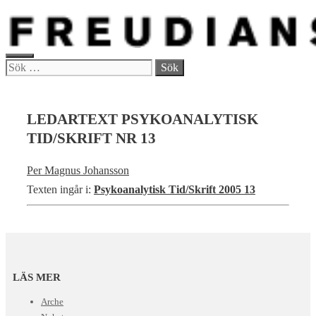
Hoppa
till
innehåll
MENY
Sök
efter:
LEDARTEXT PSYKOANALYTISK
TID/SKRIFT NR 13
Per Magnus Johansson
Texten ingår i:
Psykoanalytisk Tid/Skrift 2005 13
LÄS MER
Arche