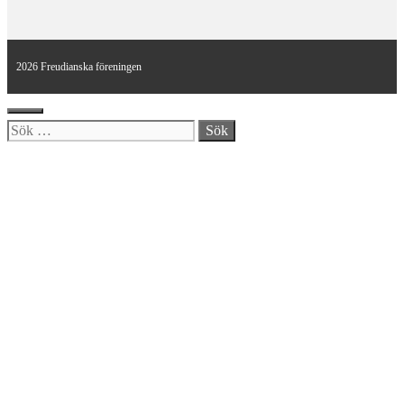
2026 Freudianska föreningen
Stäng
Sök
efter: