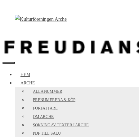
Hoppa
till
innehåll
MENY
HEM
ARCHE
ALLA NUMMER
PRENUMERERA & KÖP
FÖRFATTARE
OM ARCHE
SÖKNING AV TEXTER I ARCHE
PDF TILL SALU