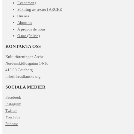
Evenemang
Sökning av texter i ARCHE
Om oss
About us
À propos de nous
O nas (Polish)
KONTAKTA OSS
Kulturföreningen Arche
Nordenskiöldsgatan 14-16
413 09 Göteborg
info@freudianska.org
SOCIALA MEDIER
Facebook
Instagram
Twitter
YouTube
Podcast