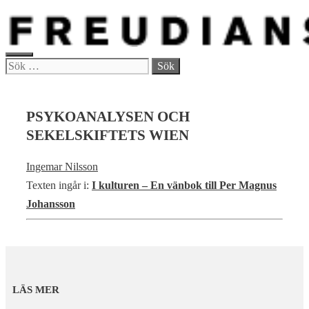
Hoppa
till
innehåll
MENY
Sök
efter:
PSYKOANALYSEN OCH
SEKELSKIFTETS WIEN
Ingemar Nilsson
Texten ingår i:
I kulturen – En vänbok till Per Magnus
Johansson
LÄS MER