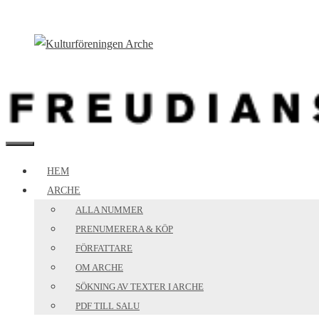
Hoppa
till
innehåll
MENY
HEM
ARCHE
ALLA NUMMER
PRENUMERERA & KÖP
FÖRFATTARE
OM ARCHE
SÖKNING AV TEXTER I ARCHE
PDF TILL SALU