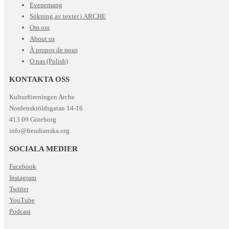
Evenemang
Sökning av texter i ARCHE
Om oss
About us
À propos de nous
O nas (Polish)
KONTAKTA OSS
Kulturföreningen Arche
Nordenskiöldsgatan 14-16
413 09 Göteborg
info@freudianska.org
SOCIALA MEDIER
Facebook
Instagram
Twitter
YouTube
Podcast