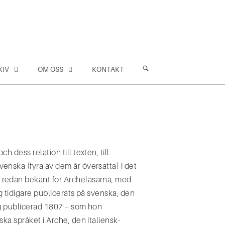
KIV
OM OSS
KONTAKT
 dess relation till texten, till
enska (fyra av dem är översatta) i det
, redan bekant för Archeläsarna, med
ig tidigare publicerats på svenska, den
ing publicerad 1807 – som hon
ka språket i Arche, den italiensk-