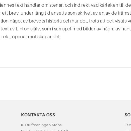
Hennes text handlar om stenar, och indirekt vad kärleken till d
r ett brev, under lång tid ansetts som skrivet av en av de främst
tion något av brevets historia och hur det, trots att det visats va
en text av Linton själv, som i samspel med bilder av några av h
ndirekt, öppnat mot skapandet.
KONTAKTA OSS
SO
Kulturföreningen Arche
Fa