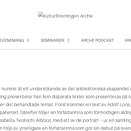
EVENEMANG
SEMINARIER
ARCHE PODCAST
AR
r numret åt ett undersökande av det arkitektoniska skapandet och
ing presenterar han fem disparata texter som presenteras på sv
ser det behandlade temat. Först kommer en text av Adolf Loos
 patentet. Därefter följer en författarinna som förmodligen aldr
abella Teotochi Albrizzi, med ett av de porträtt – ur en saml
följs av ytterligare en författarinna som gör sin debut på svens