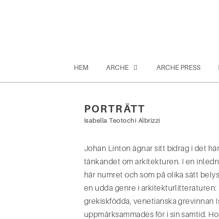
Hoppa
till
innehåll
HEM
ARCHE
ARCHE PRESS
PORTRÄTT
Sök
Isabella Teotochi Albrizzi
efter:
Johan Linton ägnar sitt bidrag i det hä
tänkandet om arkitekturen. I en inledn
här numret och som på olika sätt bely
en udda genre i arkitekturlitteraturen:
grekiskfödda, venetianska grevinnan Is
uppmärksammades för i sin samtid. Hon 