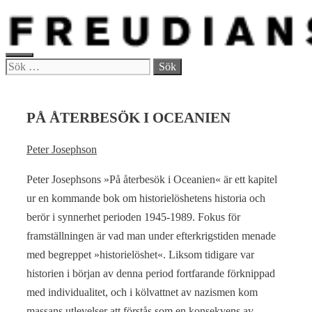
Hoppa
till
innehåll
MENY
Sök
efter:
PÅ ÅTERBESÖK I OCEANIEN
Peter Josephson
Peter Josephsons »På återbesök i Oceanien« är ett kapitel
ur en kommande bok om historielöshetens historia och
berör i synnerhet perioden 1945-1989. Fokus för
framställningen är vad man under efterkrigstiden menade
med begreppet »historielöshet«. Liksom tidigare var
historien i början av denna period fortfarande förknippad
med individualitet, och i kölvattnet av nazismen kom
massans utlevelser att förstås som en konsekvens av