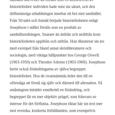
historielöshet: individen hade mist sin särart, och den
driftsmässiga urladdningen innebar ett hot mot samhället.
Från 50-talet och framåt började historielösheten enligt
Josephson i stället förstås som en produkt av
samhällsordningen. Snarare än inifrån och nedifrån kom
historielösheten uppifrån och utifrån. Han illustrerar sin tes
med exempel från bland annat skönlitteraturen och
sociologin, med viktiga hållpunkter hos George Orwell
(1903-1950) och Theodor Adorno (1903-1969). Josephson
berör också förändringarna av själva begreppet
historielöshet. Hos de ovannämnda leder den till en
oförmåga att förstå sig själv och därmed till alienation. Så
småningom inträder emellertid en förändring, och
begreppet får en mer objektiv prägel, som frånvaro av
intresse för det förflutna. Josephson riktar här sin text mer
mot svenska, konkreta förhållanden, som exempelvis