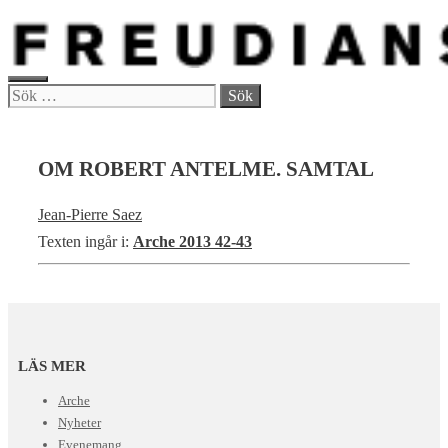
Hoppa
till
innehåll
MENY
Sök
efter:
OM ROBERT ANTELME. SAMTAL
Jean-Pierre Saez
Texten ingår i:
Arche 2013 42-43
LÄS MER
Arche
Nyheter
Evenemang