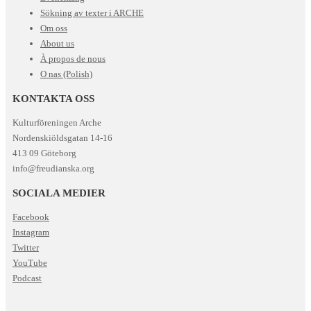
Sökning av texter i ARCHE
Om oss
About us
À propos de nous
O nas (Polish)
KONTAKTA OSS
Kulturföreningen Arche
Nordenskiöldsgatan 14-16
413 09 Göteborg
info@freudianska.org
SOCIALA MEDIER
Facebook
Instagram
Twitter
YouTube
Podcast