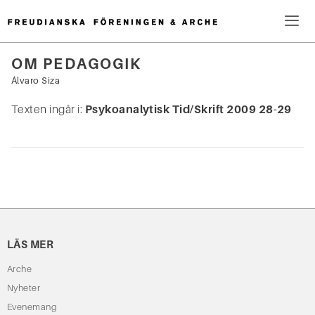
Hoppa
till
innehåll
Me
OM PEDAGOGIK
Sök
Álvaro Siza
efter:
Texten ingår i:
Psykoanalytisk Tid/Skrift 2009 28-29
LÄS MER
Arche
Nyheter
Evenemang