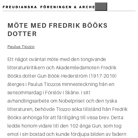
Hoppa
MENY
till
innehåll
MÖTE MED FREDRIK BÖÖKS
Sök
DOTTER
efter:
Paulus Tiozzo
Ett något oväntat möte med den tongivande
litteraturkritikern och Akademiledamoten Fredrik
Bööks dotter Gun Böök-Hederström (1917-2019)
återges i Paulus Tiozzos minnesteckning från en
sensommardag i Förslöv i Skåne. I sitt
avhandlingsarbete om Nobelpriset och den tyska
litteraturen, behövde Tiozzo söka tillstånd från Fredrik
Bööks anhöriga för att få tillgång till vissa brev. Detta
ledde honom vidare till den 102-åriga Gun, som tog
emot i sin bostad och kunde fördjupa bilden av fadern