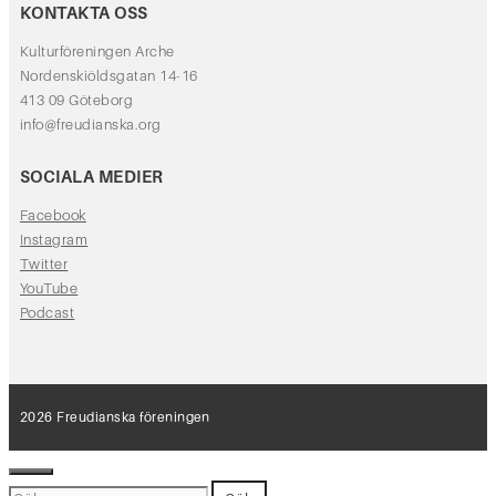
KONTAKTA OSS
Kulturföreningen Arche
Nordenskiöldsgatan 14-16
413 09 Göteborg
info@freudianska.org
SOCIALA MEDIER
Facebook
Instagram
Twitter
YouTube
Podcast
2026 Freudianska föreningen
Stäng
Sök