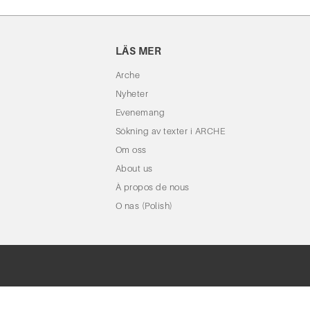
LÄS MER
Arche
Nyheter
Evenemang
Sökning av texter i ARCHE
Om oss
About us
À propos de nous
O nas (Polish)