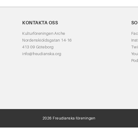
KONTAKTA OSS
SO
Kulturföreningen Arche
Fa
Nordenskiöldsgatan 14-16
Ins
413 09 Göteborg
Twi
info@freudianska.org
Yo
Pod
2026 Freudianska föreningen