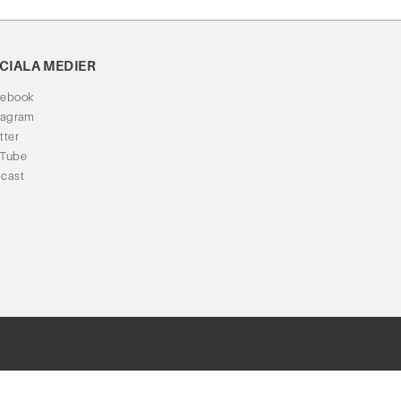
CIALA MEDIER
cebook
tagram
tter
uTube
cast