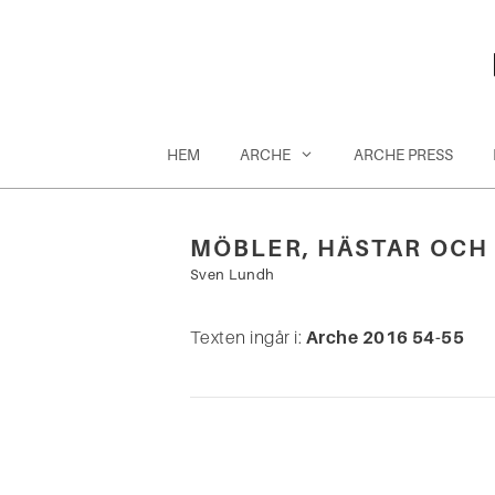
Hoppa
till
innehåll
HEM
ARCHE
ARCHE PRESS
MÖBLER, HÄSTAR OCH
Sök
Sven Lundh
efter:
Texten ingår i:
Arche 2016 54-55