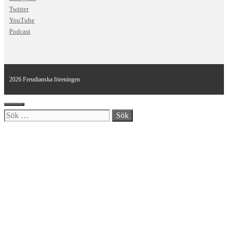
Twitter
YouTube
Podcast
2026 Freudianska föreningen
Stäng
Sök
efter: