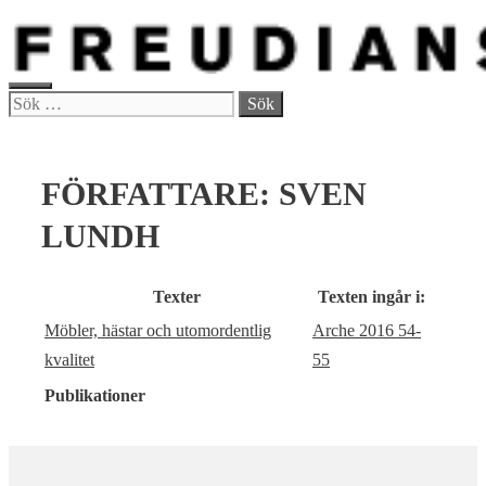
Hoppa
till
innehåll
MENY
Sök
efter:
FÖRFATTARE:
SVEN
LUNDH
Texter
Texten ingår i:
Möbler, hästar och utomordentlig
Arche 2016 54-
kvalitet
55
Publikationer