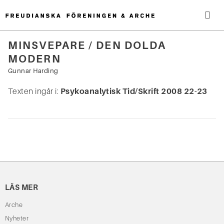
Hoppa
till
innehåll
Me
MINSVEPARE / DEN DOLDA
MODERN
Sök
efter:
Gunnar Harding
Texten ingår i:
Psykoanalytisk Tid/Skrift 2008 22-23
LÄS MER
Arche
Nyheter