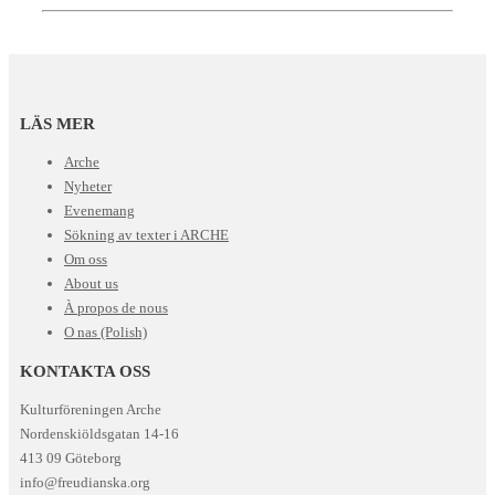
LÄS MER
Arche
Nyheter
Evenemang
Sökning av texter i ARCHE
Om oss
About us
À propos de nous
O nas (Polish)
KONTAKTA OSS
Kulturföreningen Arche
Nordenskiöldsgatan 14-16
413 09 Göteborg
info@freudianska.org