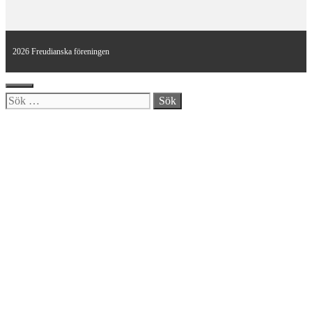
2026 Freudianska föreningen
Stäng
Sök
efter: