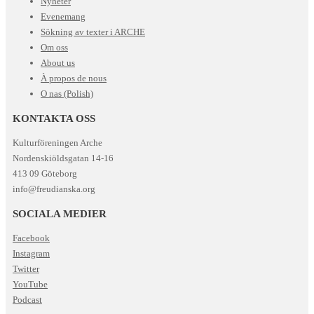
Nyheter
Evenemang
Sökning av texter i ARCHE
Om oss
About us
À propos de nous
O nas (Polish)
KONTAKTA OSS
Kulturföreningen Arche
Nordenskiöldsgatan 14-16
413 09 Göteborg
info@freudianska.org
SOCIALA MEDIER
Facebook
Instagram
Twitter
YouTube
Podcast