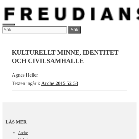
Hoppa
till
innehåll
MENY
Sök
efter:
KULTURELLT MINNE, IDENTITET
OCH CIVILSAMHÄLLE
Agnes Heller
Texten ingår i:
Arche 2015 52-53
LÄS MER
Arche