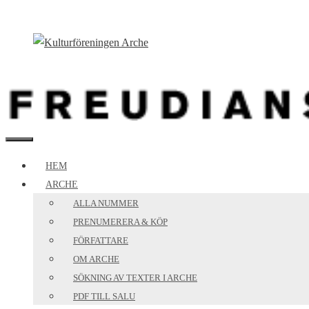
Hoppa
till
innehåll
MENY
HEM
ARCHE
ALLA NUMMER
PRENUMERERA & KÖP
FÖRFATTARE
OM ARCHE
SÖKNING AV TEXTER I ARCHE
PDF TILL SALU