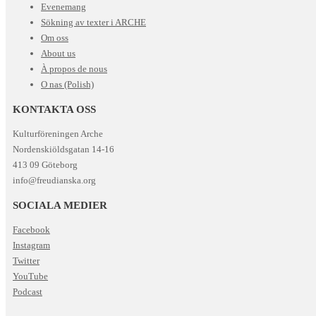
Evenemang
Sökning av texter i ARCHE
Om oss
About us
À propos de nous
O nas (Polish)
KONTAKTA OSS
Kulturföreningen Arche
Nordenskiöldsgatan 14-16
413 09 Göteborg
info@freudianska.org
SOCIALA MEDIER
Facebook
Instagram
Twitter
YouTube
Podcast