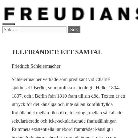
Hoppa
till
innehåll
MENY
Sök
efter:
JULFIRANDET: ETT SAMTAL
Friedrich Schleiermacher
Schleiermacher verkade som predikant vid Charité-
sjukhuset i Berlin, som professor i teologi i Halle, 1804-
1807, och i Berlin från 1810 fram till sin död. Texten är ett
uttryck för det känsliga och inte sällan konfliktfyllda
förhållandet mellan filosofi och teologi; mellan så kallade
sekulariserade och icke-sekulariserade framställningar.
Rummets existentiella innebörd framträder känsligt i
texten. Schleiermacher beskrev religionens väsen som