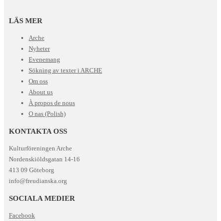
LÄS MER
Arche
Nyheter
Evenemang
Sökning av texter i ARCHE
Om oss
About us
À propos de nous
O nas (Polish)
KONTAKTA OSS
Kulturföreningen Arche
Nordenskiöldsgatan 14-16
413 09 Göteborg
info@freudianska.org
SOCIALA MEDIER
Facebook