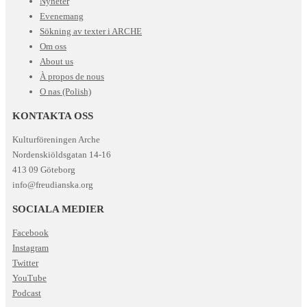
Nyheter
Evenemang
Sökning av texter i ARCHE
Om oss
About us
À propos de nous
O nas (Polish)
KONTAKTA OSS
Kulturföreningen Arche
Nordenskiöldsgatan 14-16
413 09 Göteborg
info@freudianska.org
SOCIALA MEDIER
Facebook
Instagram
Twitter
YouTube
Podcast