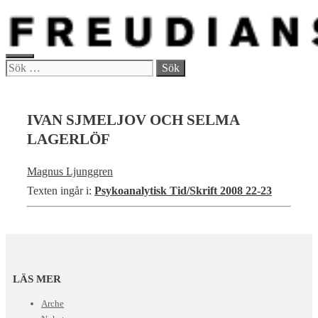
Hoppa
till
innehåll
MENY
Sök
efter:
IVAN SJMELJOV OCH SELMA
LAGERLÖF
Magnus Ljunggren
Texten ingår i:
Psykoanalytisk Tid/Skrift 2008 22-23
LÄS MER
Arche