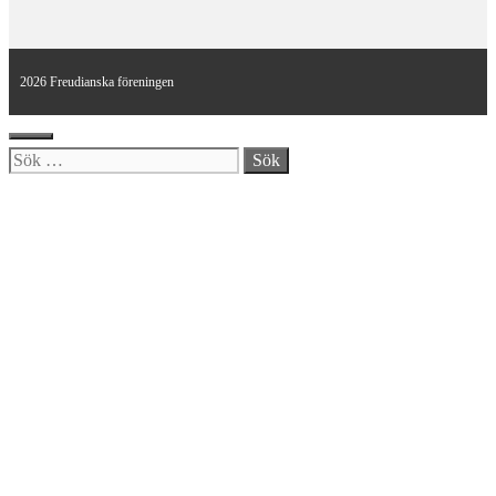
2026 Freudianska föreningen
Stäng
Sök
efter: