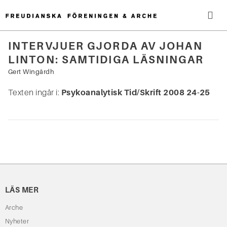
Hoppa
till
innehåll
Me
INTERVJUER GJORDA AV JOHAN
LINTON: SAMTIDIGA LÄSNINGAR
Sök
efter:
Gert Wingårdh
Texten ingår i:
Psykoanalytisk Tid/Skrift 2008 24-25
LÄS MER
Arche
Nyheter