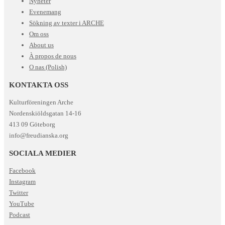
Nyheter
Evenemang
Sökning av texter i ARCHE
Om oss
About us
À propos de nous
O nas (Polish)
KONTAKTA OSS
Kulturföreningen Arche
Nordenskiöldsgatan 14-16
413 09 Göteborg
info@freudianska.org
SOCIALA MEDIER
Facebook
Instagram
Twitter
YouTube
Podcast