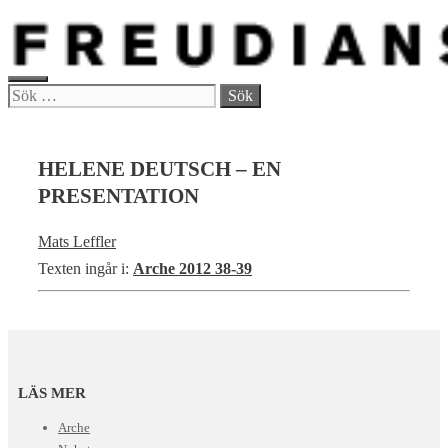
Hoppa
till
innehåll
MENY
Sök
efter:
HELENE DEUTSCH – EN
PRESENTATION
Mats Leffler
Texten ingår i:
Arche 2012 38-39
LÄS MER
Arche