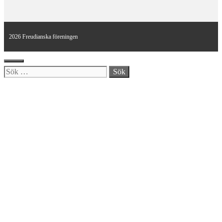
2026 Freudianska föreningen
Stäng
Sök
efter: