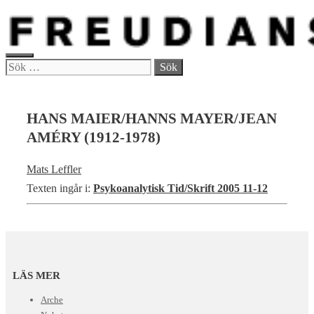
Hoppa
till
innehåll
MENY
Sök
efter:
HANS MAIER/HANNS MAYER/JEAN
AMÉRY (1912-1978)
Mats Leffler
Texten ingår i:
Psykoanalytisk Tid/Skrift 2005 11-12
LÄS MER
Arche