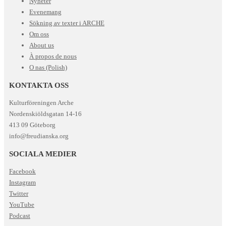
Nyheter
Evenemang
Sökning av texter i ARCHE
Om oss
About us
À propos de nous
O nas (Polish)
KONTAKTA OSS
Kulturföreningen Arche
Nordenskiöldsgatan 14-16
413 09 Göteborg
info@freudianska.org
SOCIALA MEDIER
Facebook
Instagram
Twitter
YouTube
Podcast