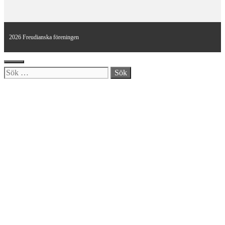
2026 Freudianska föreningen
Stäng
Sök
efter: