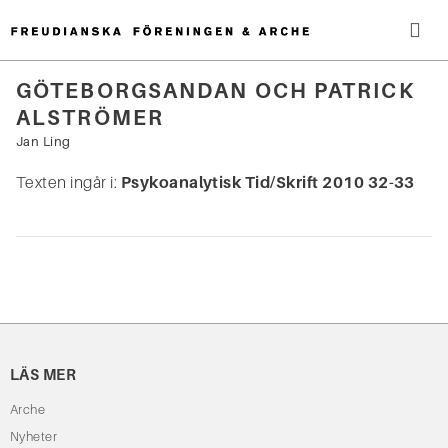
Hoppa
till
innehåll
Me
GÖTEBORGSANDAN OCH PATRICK
ALSTRÖMER
Sök
efter:
Jan Ling
Texten ingår i:
Psykoanalytisk Tid/Skrift 2010 32-33
LÄS MER
Arche
Nyheter