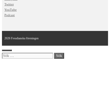
Twitter
YouTube
Podcast
2026 Freudianska föreningen
Stäng
Sök
efter: