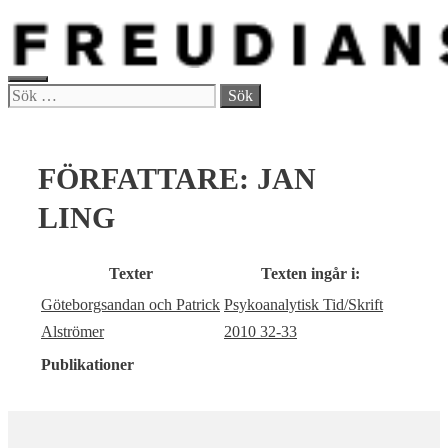
Hoppa
till
innehåll
MENY
Sök
efter:
FÖRFATTARE:
JAN
LING
Texter
Texten ingår i:
Göteborgsandan och Patrick
Psykoanalytisk Tid/Skrift
Alströmer
2010 32-33
Publikationer