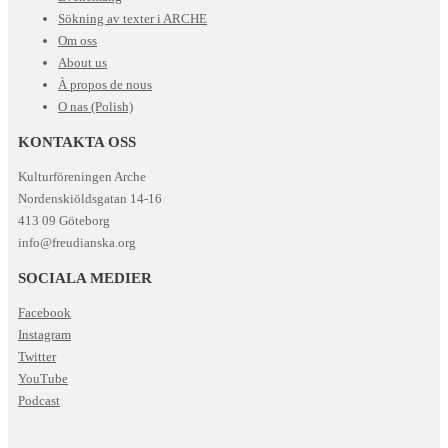
Sökning av texter i ARCHE
Om oss
About us
À propos de nous
O nas (Polish)
KONTAKTA OSS
Kulturföreningen Arche
Nordenskiöldsgatan 14-16
413 09 Göteborg
info@freudianska.org
SOCIALA MEDIER
Facebook
Instagram
Twitter
YouTube
Podcast