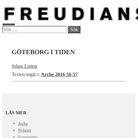
Hoppa
till
innehåll
MENY
Sök
efter:
GÖTEBORG I TIDEN
Johan Linton
Texten ingår i:
Arche 2016 56-57
LÄS MER
Arche
Nyheter
Evenemang