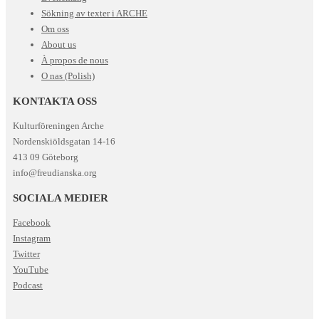
Sökning av texter i ARCHE
Om oss
About us
À propos de nous
O nas (Polish)
KONTAKTA OSS
Kulturföreningen Arche
Nordenskiöldsgatan 14-16
413 09 Göteborg
info@freudianska.org
SOCIALA MEDIER
Facebook
Instagram
Twitter
YouTube
Podcast