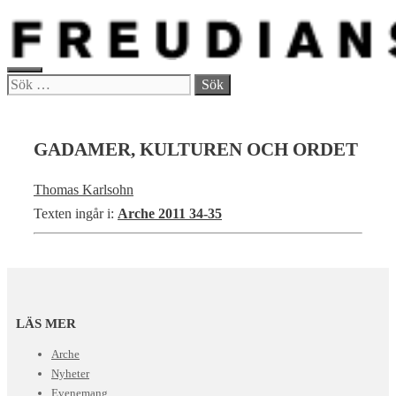
Hoppa
till
innehåll
MENY
Sök
efter:
GADAMER, KULTUREN OCH ORDET
Thomas Karlsohn
Texten ingår i:
Arche 2011 34-35
LÄS MER
Arche
Nyheter
Evenemang