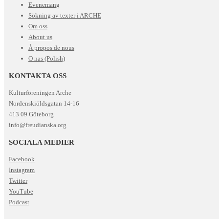
Evenemang
Sökning av texter i ARCHE
Om oss
About us
À propos de nous
O nas (Polish)
KONTAKTA OSS
Kulturföreningen Arche
Nordenskiöldsgatan 14-16
413 09 Göteborg
info@freudianska.org
SOCIALA MEDIER
Facebook
Instagram
Twitter
YouTube
Podcast