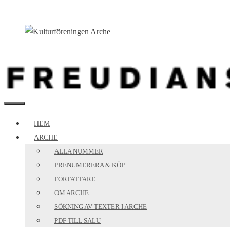
Hoppa
till
innehåll
MENY
HEM
ARCHE
ALLA NUMMER
PRENUMERERA & KÖP
FÖRFATTARE
OM ARCHE
SÖKNING AV TEXTER I ARCHE
PDF TILL SALU