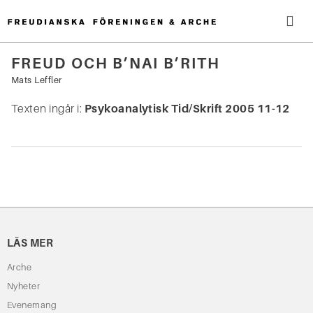
Hoppa
till
innehåll
Me
FREUD OCH B’NAI B’RITH
Sök
Mats Leffler
efter:
Texten ingår i:
Psykoanalytisk Tid/Skrift 2005 11-12
LÄS MER
Arche
Nyheter
Evenemang