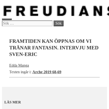
Hoppa
till
innehåll
MENY
Sök
efter:
FRAMTIDEN KAN ÖPPNAS OM VI
TRÄNAR FANTASIN. INTERVJU MED
SVEN-ERIC
Edda Manga
Texten ingår i:
Arche 2019 68-69
LÄS MER